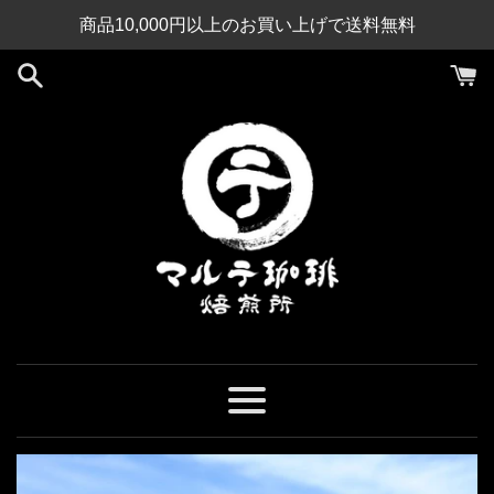
コ
商品10,000円以上のお買い上げで送料無料
ン
テ
ン
ツ
に
ス
キ
ッ
プ
す
る
メ
ニ
ュ