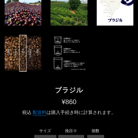
ブラジル
通
¥860
常
税込
配送料
は購入手続き時に計算されます。
価
格
サイズ
挽目※
個数